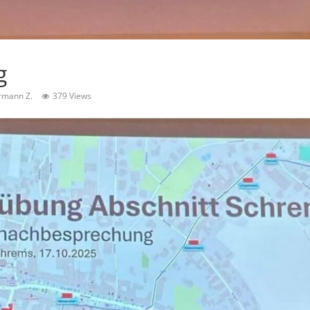
g
rmann Z.
379 Views