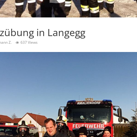
zübung in Langegg
ann Z.
637 Views