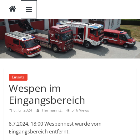
Freiwillige
Zum
Inhalt
springen
Feuerwehr
Amaliendorf
Amaliendorf
Einsatz
Wespen im
Eingangsbereich
8. Juli 2024
Hermann Z.
516 Views
8.7.2024, 18:00 Wespennest wurde vom
Eingangsbereich entfernt.