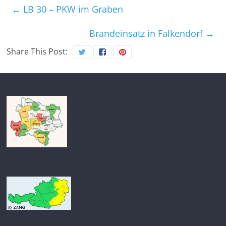
←
LB 30 – PKW im Graben
Brandeinsatz in Falkendorf
→
Share This Post: