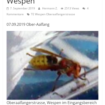
Wespen
7. September 2019
Hermann Z.
2513 Views
4
Kommentare
TE Wespen Oberaalfangerstrasse
07.09.2019 Ober-Aalfang
Oberaalfangerstrasse, Wespen im Eingangsbereich